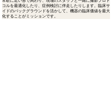
常駐に近い形で関わり、現場のスタッフと一緒に撮影プロト
コルを最適化したり、症例検討に伴走したりします。臨床サ
イドのバックグラウンドを活かして、機器の臨床価値を最大
化することがミッションです。
—
導入医療機関での撮影プロトコル設計・最適化
—
現場スタッフ（放射線技師・看護師）向けトレーニ
ング
—
難症例・新規症例におけるサポート（必要に応じて
立ち会い）
—
営業担当と連携した提案資料・学術データの作成
—
学会・研究会での発表サポート、症例報告のとりま
とめ
—
メーカー（海外含む）との臨床上の連携窓口